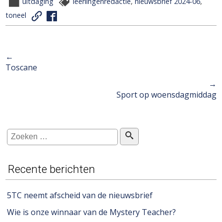
uitdaging
leerlingenredactie
,
nieuwsbrief 2024-06
,
toneel
←
Berichtnavigatie
Toscane
→
Sport op woensdagmiddag
Recente berichten
5TC neemt afscheid van de nieuwsbrief
Wie is onze winnaar van de Mystery Teacher?