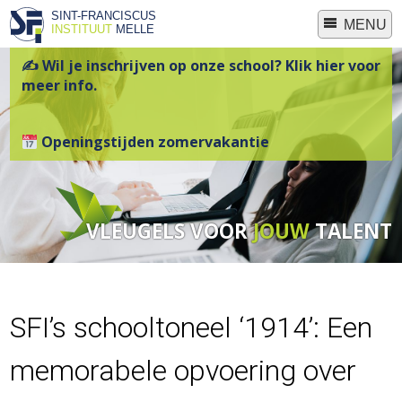
SINT-FRANCISCUS
MENU
INSTITUUT
MELLE
✍ Wil je inschrijven op onze school? Klik hier voor
meer info.
Openingstijden zomervakantie
VLEUGELS VOOR
JOUW
TALENT
SFI’s schooltoneel ‘1914’: Een
memorabele opvoering over