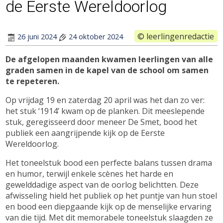
de Eerste Wereldoorlog
© leerlingenredactie
Posted
Updated
26 juni 2024
24 oktober 2024
on
on
De afgelopen maanden kwamen leerlingen van alle
graden samen in de kapel van de school om samen
te repeteren.
Op vrijdag 19 en zaterdag 20 april was het dan zo ver:
het stuk ‘1914’ kwam op de planken. Dit meeslepende
stuk, geregisseerd door meneer De Smet, bood het
publiek een aangrijpende kijk op de Eerste
Wereldoorlog.
Het toneelstuk bood een perfecte balans tussen drama
en humor, terwijl enkele scènes het harde en
gewelddadige aspect van de oorlog belichtten. Deze
afwisseling hield het publiek op het puntje van hun stoel
en bood een diepgaande kijk op de menselijke ervaring
van die tijd. Met dit memorabele toneelstuk slaagden ze