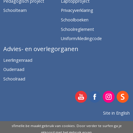
Pedagogisch project
Laptopproject
Schoolteam
Privacyverklaring
Schoolboeken
Schoolreglement
Uniform/kledingcode
Advies- en overlegorganen
Leerlingenraad
Ouderraad
Schoolraad
Site in English
sfimelle.be maakt gebruik van cookies. Door verder te surfen ga je
HOU ME OP DE HOOGTE
akkoord met het gebruik ervan.