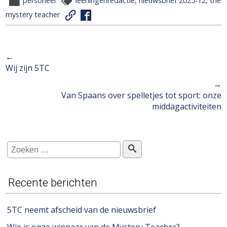
personeel
leerlingenredactie
,
nieuwsbrief 2025-12
,
the
mystery teacher
←
Berichtnavigatie
Wij zijn 5TC
→
Van Spaans over spelletjes tot sport: onze
middagactiviteiten
Recente berichten
5TC neemt afscheid van de nieuwsbrief