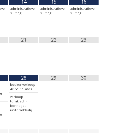
14
15
16
eve
administratieve
administratieve
administratieve
sluiting
sluiting
sluiting
21
22
23
28
29
30
boekenverkoop
4e 5e 6e jaars
1e
verkoop
turnkledij -
bonnetjes -
uniformkledij
2e