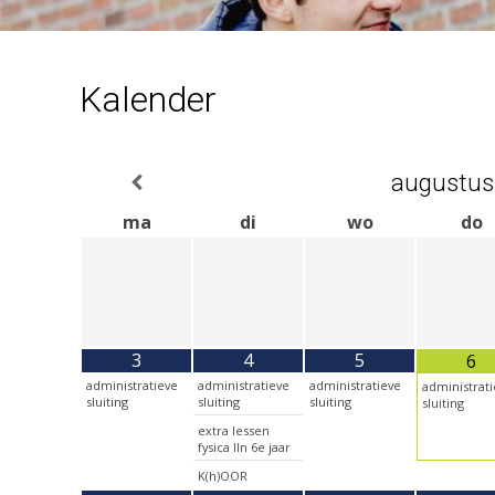
Kalender
augustus
ma
di
wo
do
3
4
5
6
administratieve
administratieve
administratieve
administrat
sluiting
sluiting
sluiting
sluiting
extra lessen
fysica lln 6e jaar
K(h)OOR