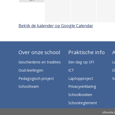
Bekijk de kalender op Google Calendar
Over onze school
Praktische info
A
SFI Melle op YouTube
SFI Melle op Facebook
SFI Melle op Instagram
SFI Melle op Smartschool
Geschiedenis en tradities
Een dag op SFI
L
Oud-leerlingen
ICT
O
Pedagogisch project
Laptopproject
S
Schoolteam
Privacyverklaring
Schoolboeken
Schoolreglement
Uniform/kledingcode
sfimelle