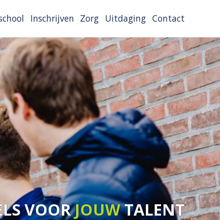
school
Inschrijven
Zorg
Uitdaging
Contact
ELS VOOR
JOUW
TALENT