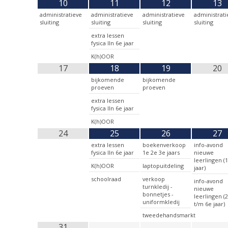
10
11
12
13
administratieve
administratieve
administratieve
administrati
sluiting
sluiting
sluiting
sluiting
extra lessen
fysica lln 6e jaar
K(h)OOR
17
18
19
20
bijkomende
bijkomende
proeven
proeven
extra lessen
fysica lln 6e jaar
K(h)OOR
24
25
26
27
extra lessen
boekenverkoop
info-avond
fysica lln 6e jaar
1e 2e 3e jaars
nieuwe
leerlingen (
K(h)OOR
laptopuitdeling
jaar)
schoolraad
verkoop
info-avond
turnkledij -
nieuwe
bonnetjes -
leerlingen (
uniformkledij
t/m 6e jaar)
tweedehandsmarkt
31