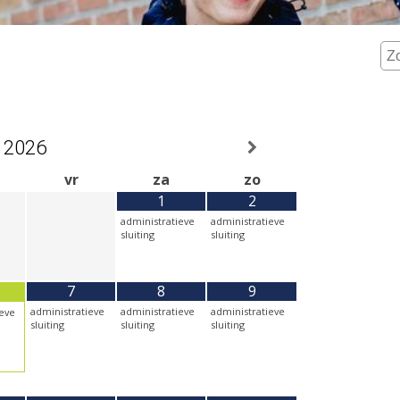
2026
vr
za
zo
1
2
administratieve
administratieve
sluiting
sluiting
7
8
9
administratieve
administratieve
administratieve
ieve
sluiting
sluiting
sluiting